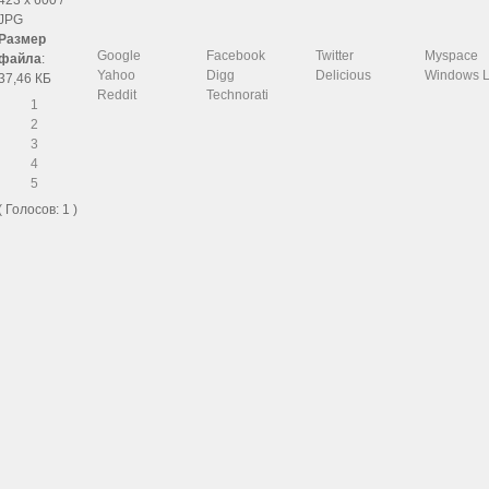
423 x 600 /
JPG
Размер
Google
Facebook
Twitter
Myspace
файла
:
Yahoo
Digg
Delicious
Windows L
37,46 КБ
Reddit
Technorati
1
2
3
4
5
( Голосов: 1 )