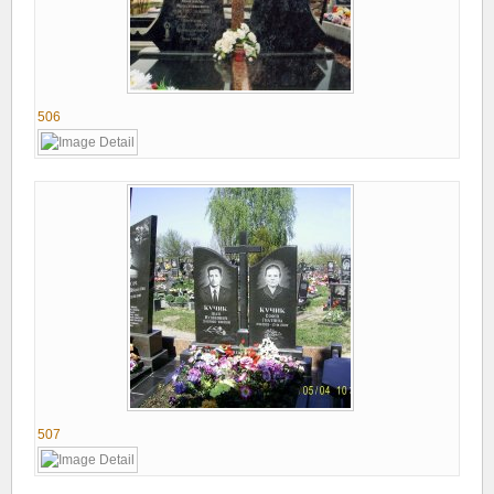
506
507